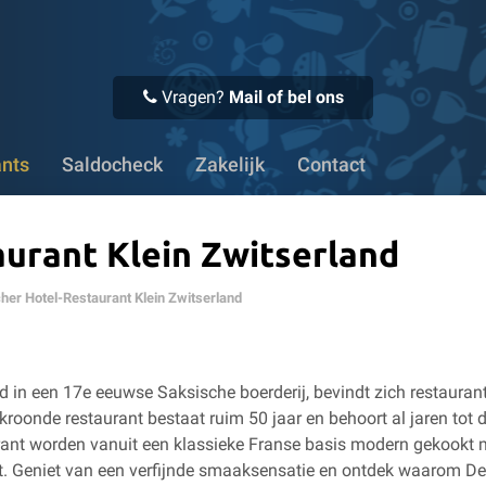
 Voor 16:00 uur besteld, vandaag verstuurd
✔ Meer dan 1100
Vragen?
Mail of bel ons
ants
Saldocheck
Zakelijk
Contact
aurant Klein Zwitserland
cher Hotel-Restaurant Klein Zwitserland
 in een 17e eeuwse Saksische boerderij, bevindt zich restauran
roonde restaurant bestaat ruim 50 jaar en behoort al jaren tot 
urant worden vanuit een klassieke Franse basis modern gekookt 
duct. Geniet van een verfijnde smaaksensatie en ontdek waarom De