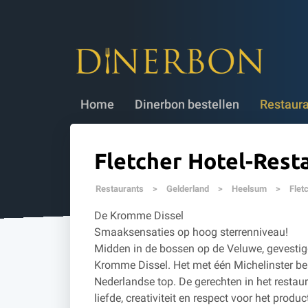
Dinerbon bestellen
✔ 5 jaar geldig
✔
Home
Dinerbon bestellen
Restaur
Fletcher Hotel-Rest
Restaurants
>
Gelderland
>
Heelsum
>
Flet
De Kromme Dissel
Smaaksensaties op hoog sterrenniveau!
Midden in de bossen op de Veluwe, gevestigd
Kromme Dissel. Het met één Michelinster bek
Nederlandse top. De gerechten in het resta
liefde, creativiteit en respect voor het pro