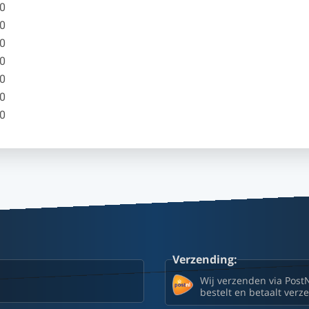
00
00
00
00
00
00
00
Verzending:
Wij verzenden via Post
bestelt en betaalt ver