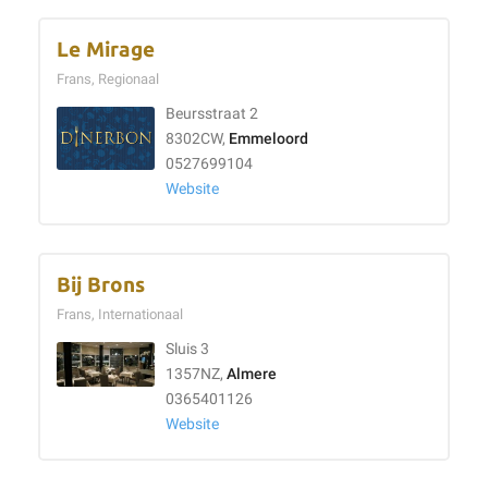
Le Mirage
Frans, Regionaal
Beursstraat 2
8302CW,
Emmeloord
0527699104
Website
Bij Brons
Frans, Internationaal
Sluis 3
1357NZ,
Almere
0365401126
Website