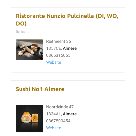
Ristorante Nunzio Pulcinella (DI, WO,
DO)
Italiaans
Rietmeent 36
1357CE,
Almere
0365315055
Website
Sushi No1 Almere
Noordeinde 47
1334AL,
Almere
0367500454
Website