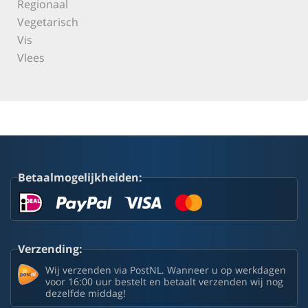
Regionaal
Vegetarisch
Vis
Vlees
Betaalmogelijkheiden:
Verzending:
Wij verzenden via PostNL. Wanneer u op werkdagen
voor 16:00 uur bestelt en betaalt verzenden wij nog
dezelfde middag!