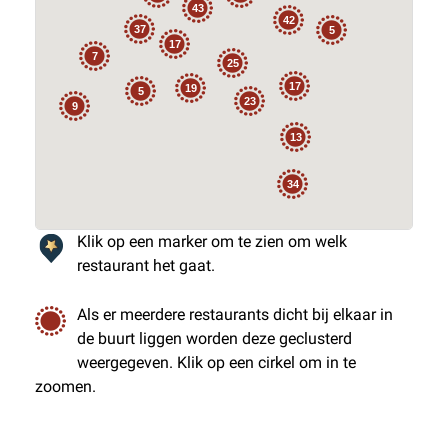
43
42
37
5
17
7
25
17
19
5
23
9
13
34
Klik op een marker om te zien om welk
restaurant het gaat.
Als er meerdere restaurants dicht bij elkaar in
de buurt liggen worden deze geclusterd
weergegeven. Klik op een cirkel om in te
zoomen.