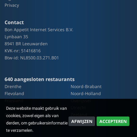
Privacy
Contact
Bon Appetit Internet Services B.V.
Lynbaan 35
8941 BR Leeuwarden
KVK-nr: 51416816
Btw-id: NL8500.03.271.B01
640 aangesloten restaurants
Drenthe
Noord-Brabant
Flevoland
Noord-Holland
Friesland
Overijssel
Gelderland
Utrecht
Deze website maakt gebruik van
Groningen
Zeeland
cookies, zowel eigen als van
AFWIJZEN
ACCEPTEREN
Limburg
Zuid-Holland
derden, om gebruikersinformatie
te verzamelen.