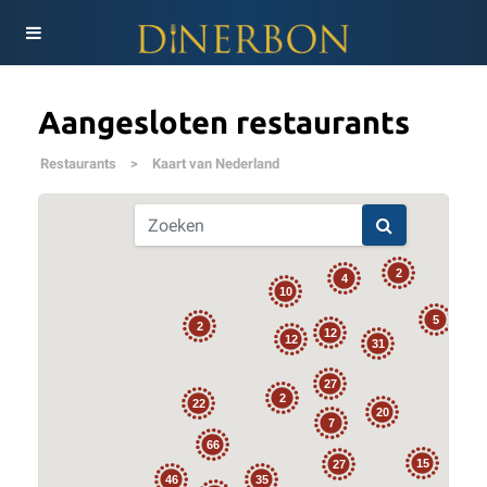
Aangesloten restaurants
Restaurants
>
Kaart van Nederland
2
4
10
5
2
12
12
31
27
2
22
20
7
66
15
27
35
46