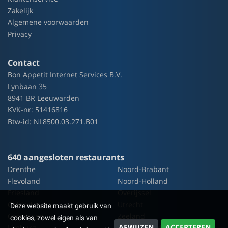
Zakelijk
Algemene voorwaarden
Privacy
Contact
Bon Appetit Internet Services B.V.
Lynbaan 35
8941 BR Leeuwarden
KVK-nr: 51416816
Btw-id: NL8500.03.271.B01
640 aangesloten restaurants
Drenthe
Noord-Brabant
Flevoland
Noord-Holland
Friesland
Overijssel
Gelderland
Utrecht
Deze website maakt gebruik van
Groningen
Zeeland
cookies, zowel eigen als van
AFWIJZEN
ACCEPTEREN
Limburg
Zuid-Holland