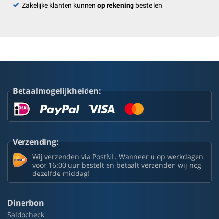
Zakelijke klanten kunnen
op rekening
bestellen
Betaalmogelijkheiden:
Verzending:
Wij verzenden via PostNL. Wanneer u op werkdagen
voor 16:00 uur bestelt en betaalt verzenden wij nog
dezelfde middag!
Dinerbon
Saldocheck