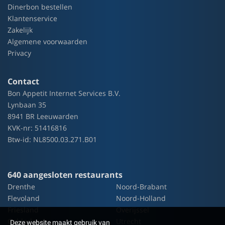
Dinerbon bestellen
Klantenservice
Zakelijk
Algemene voorwaarden
Privacy
Contact
Bon Appetit Internet Services B.V.
Lynbaan 35
8941 BR Leeuwarden
KVK-nr: 51416816
Btw-id: NL8500.03.271.B01
640 aangesloten restaurants
Drenthe
Noord-Brabant
Flevoland
Noord-Holland
Friesland
Overijssel
Gelderland
Utrecht
Deze website maakt gebruik van