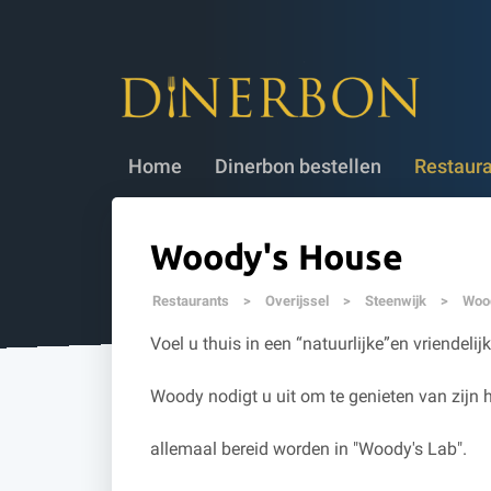
Dinerbon bestellen
✔ 5 jaar geldig
✔
Home
Dinerbon bestellen
Restaur
Woody's House
Restaurants
>
Overijssel
>
Steenwijk
>
Woo
Voel u thuis in een “natuurlijke”en vriendeli
Woody nodigt u uit om te genieten van zijn h
allemaal bereid worden in "Woody's Lab".