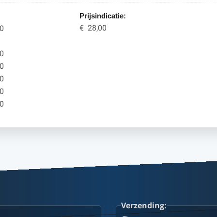
Prijsindicatie:
€ 28,00
00
00
00
00
00
00
Verzending: