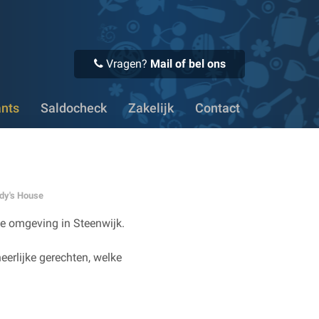
 Voor 16:00 uur besteld, vandaag verstuurd
✔ Meer dan 1100
Vragen?
Mail of bel ons
ants
Saldocheck
Zakelijk
Contact
dy's House
jke omgeving in Steenwijk.
eerlijke gerechten, welke