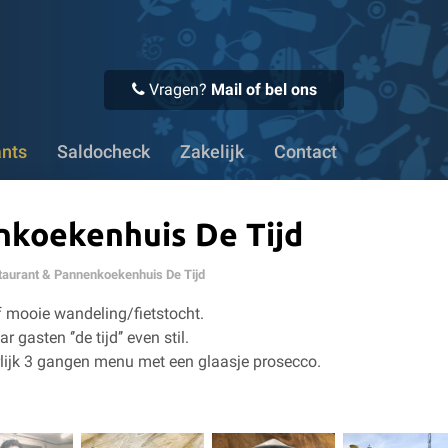
 Bedrijven kunnen eenvoudig op factuur bestellen
✔ Meer da
Vragen?
Mail of bel ons
ants
Saldocheck
Zakelijk
Contact
nkoekenhuis De Tijd
taurant & Pannenkoekenhuis De Tijd
f mooie wandeling/fietstocht.
asten ‘’de tijd’’ even stil.
rlijk 3 gangen menu met een glaasje prosecco.