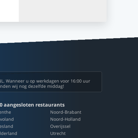
NL. Wanneer u op werkdagen voor 16:00 uur
zenden wij nog dezelfde middag!
0 aangesloten restaurants
enthe
Noord-Brabant
evoland
Noord-Holland
iesland
Overijssel
lderland
Utrecht