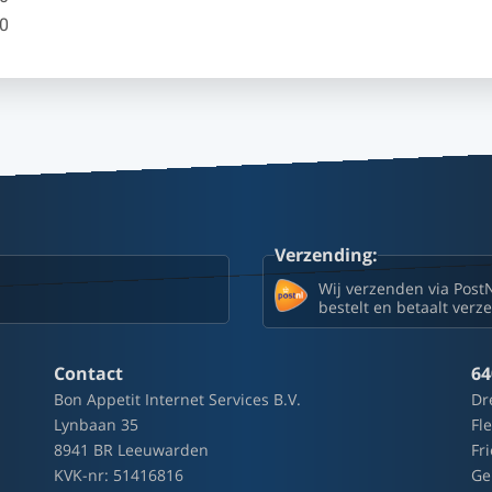
00
Verzending:
Wij verzenden via Post
bestelt en betaalt ver
Contact
64
Bon Appetit Internet Services B.V.
Dr
Lynbaan 35
Fl
8941 BR Leeuwarden
Fr
KVK-nr: 51416816
Ge