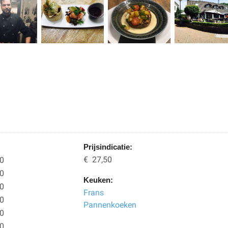
Prijsindicatie:
€ 27,50
00
00
Keuken:
00
Frans
00
Pannenkoeken
00
00