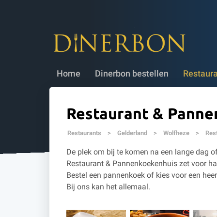
Dinerbon bestellen
✔ 5 jaar geldig
✔
Home
Dinerbon bestellen
Restaur
Restaurant & Panne
Restaurants
>
Gelderland
>
Wolfheze
>
Res
De plek om bij te komen na een lange dag o
Restaurant & Pannenkoekenhuis zet voor haar g
Bestel een pannenkoek of kies voor een hee
Bij ons kan het allemaal.