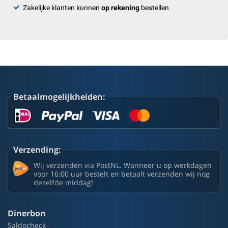
Zakelijke klanten kunnen
op rekening
bestellen
Betaalmogelijkheiden:
Verzending:
Wij verzenden via PostNL. Wanneer u op werkdagen
voor 16:00 uur bestelt en betaalt verzenden wij nog
dezelfde middag!
Dinerbon
Saldocheck