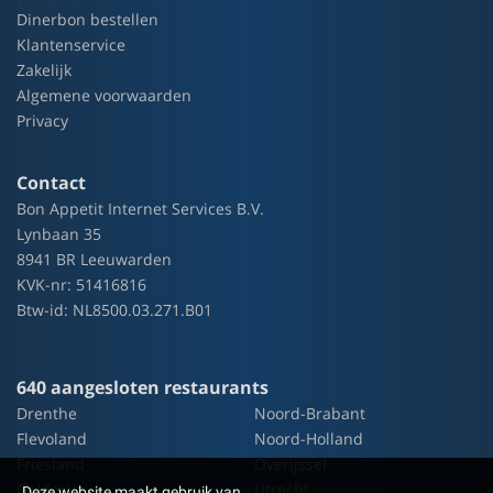
Dinerbon bestellen
Klantenservice
Zakelijk
Algemene voorwaarden
Privacy
Contact
Bon Appetit Internet Services B.V.
Lynbaan 35
8941 BR Leeuwarden
KVK-nr: 51416816
Btw-id: NL8500.03.271.B01
640 aangesloten restaurants
Drenthe
Noord-Brabant
Flevoland
Noord-Holland
Friesland
Overijssel
Gelderland
Utrecht
Deze website maakt gebruik van