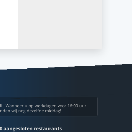
NL. Wanneer u op werkdagen voor 16:00 uur
zenden wij nog dezelfde middag!
0 aangesloten restaurants