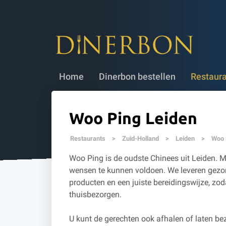
Dinerbon bestellen
✔ 5 jaar geldig
✔
Home
Dinerbon bestellen
Restaur
Woo Ping Leiden
Restaurants
>
Zuid-Holland
>
Leiden
>
Woo 
Woo Ping is de oudste Chinees uit Leiden. M
wensen te kunnen voldoen. We leveren gezon
producten en een juiste bereidingswijze, zoda
thuisbezorgen.
U kunt de gerechten ook afhalen of laten bez