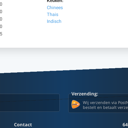
Keuken:
00
Chinees
00
Thais
30
Indisch
30
45
Verzending:
Wij verzenden via Post
bestelt en betaalt ver
Contact
64