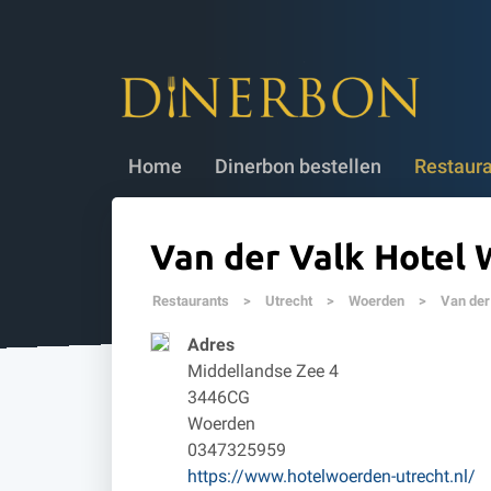
Dinerbon bestellen
✔ 5 jaar geldig
✔
Home
Dinerbon bestellen
Restaur
Van der Valk Hotel
Restaurants
>
Utrecht
>
Woerden
>
Van der
Adres
Middellandse Zee 4
3446CG
Woerden
0347325959
https://www.hotelwoerden-utrecht.nl/