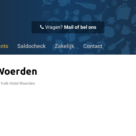
 Voor 16:00 uur besteld, vandaag verstuurd
✔ Meer dan 1100
Vragen?
Mail of bel ons
ants
Saldocheck
Zakelijk
Contact
 Woerden
 Valk Hotel Woerden