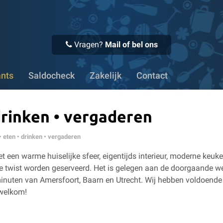
 Voor 16:00 uur besteld, vandaag verstuurd
✔ Meer dan 1100
Vragen?
Mail of bel ons
ants
Saldocheck
Zakelijk
Contact
 drinken • vergaderen
 • eten • drinken • vergaderen
et een warme huiselijke sfeer, eigentijds interieur, moderne keuk
se twist worden geserveerd. Het is gelegen aan de doorgaande w
minuten van Amersfoort, Baarn en Utrecht. Wij hebben voldoende
 welkom!