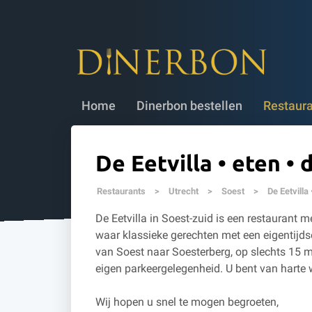
Dinerbon bestellen
✔ 5 jaar geldig
✔
Home
Dinerbon bestellen
Restaur
De Eetvilla • eten •
Restaurants
>
Utrecht
>
Soest
>
De Eetvilla
De Eetvilla in Soest-zuid is een restaurant m
waar klassieke gerechten met een eigentijd
van Soest naar Soesterberg, op slechts 15 
eigen parkeergelegenheid. U bent van harte
Wij hopen u snel te mogen begroeten,