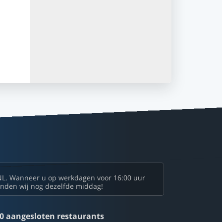
NL. Wanneer u op werkdagen voor 16:00 uur
zenden wij nog dezelfde middag!
0 aangesloten restaurants