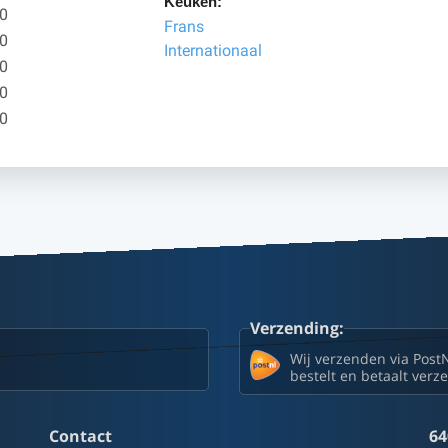
Keuken:
00
Frans
00
Internationaal
00
00
00
Verzending:
Wij verzenden via Post
bestelt en betaalt ver
Contact
64