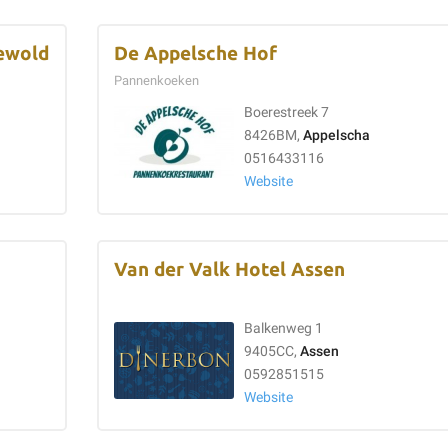
ewold
De Appelsche Hof
Pannenkoeken
Boerestreek 7
8426BM,
Appelscha
0516433116
Website
Van der Valk Hotel Assen
Balkenweg 1
9405CC,
Assen
0592851515
Website