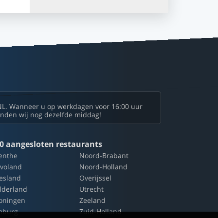
NL. Wanneer u op werkdagen voor 16:00 uur
zenden wij nog dezelfde middag!
0 aangesloten restaurants
enthe
Noord-Brabant
evoland
Noord-Holland
iesland
Overijssel
lderland
Utrecht
oningen
Zeeland
mburg
Zuid-Holland