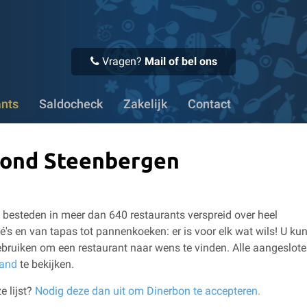
 Voor 16:00 uur besteld, vandaag verstuurd
✔ Meer dan 1100
Vragen?
Mail of bel ons
ants
Saldocheck
Zakelijk
Contact
 rond Steenbergen
besteden in meer dan 640 restaurants verspreid over heel
é's en van tapas tot pannenkoeken: er is voor elk wat wils!
U kun
bruiken om een restaurant naar wens te vinden.
Alle aangeslot
land
te bekijken.
e lijst?
Nodig deze dan uit om Dinerbon te accepteren.