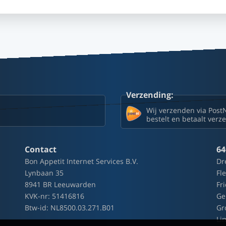
Verzending:
Wij verzenden via Post
bestelt en betaalt ver
Contact
64
Bon Appetit Internet Services B.V.
Dr
Lynbaan 35
Fl
8941 BR Leeuwarden
Fr
KVK-nr: 51416816
Ge
Btw-id: NL8500.03.271.B01
Gr
Li