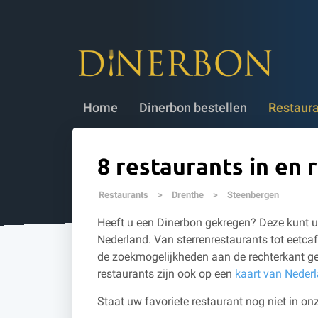
Dinerbon bestellen
✔ 5 jaar geldig
✔
Home
Dinerbon bestellen
Restaur
8 restaurants in en
Restaurants
>
Drenthe
>
Steenbergen
Heeft u een Dinerbon gekregen? Deze kunt u 
Nederland. Van sterrenrestaurants tot eetcaf
de zoekmogelijkheden aan de rechterkant ge
restaurants zijn ook op een
kaart van Neder
Staat uw favoriete restaurant nog niet in onz