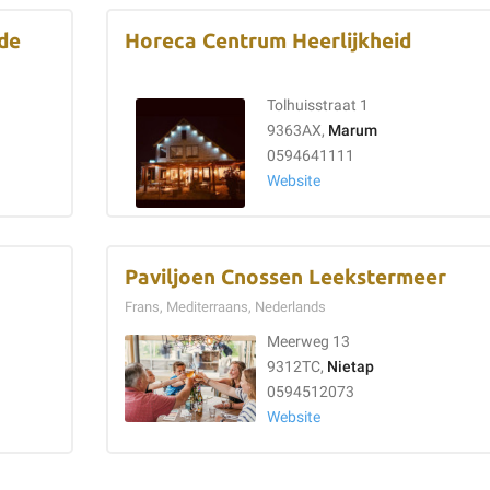
lde
Horeca Centrum Heerlijkheid
Tolhuisstraat 1
9363AX,
Marum
0594641111
Website
Paviljoen Cnossen Leekstermeer
Frans, Mediterraans, Nederlands
Meerweg 13
9312TC,
Nietap
0594512073
Website