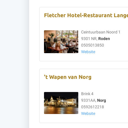
Fletcher Hotel-Restaurant Lang
Ceintuurbaan Noord 1
9301 NR,
Roden
0505013850
Website
't Wapen van Norg
Brink 4
9331AA,
Norg
0592612218
Website