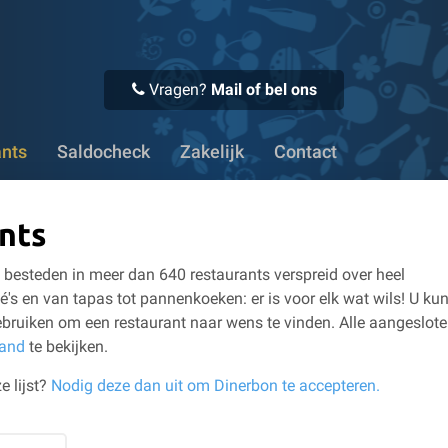
 Voor 16:00 uur besteld, vandaag verstuurd
✔ Meer dan 1100
Vragen?
Mail of bel ons
ants
Saldocheck
Zakelijk
Contact
nts
besteden in meer dan 640 restaurants verspreid over heel
é's en van tapas tot pannenkoeken: er is voor elk wat wils!
U kun
bruiken om een restaurant naar wens te vinden.
Alle aangeslot
land
te bekijken.
e lijst?
Nodig deze dan uit om Dinerbon te accepteren.