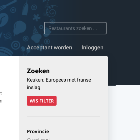
 restaurants
Acceptant worden
Inloggen
Zoeken
Keuken: Europees-met-franse-
inslag
t
en
WIS FILTER
Provincie