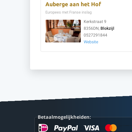
Auberge aan het Hof
Europees met Franse inslag
Kerkstraat 9
8356DN,
Blokzijl
0527291844
Website
Betaalmogelijkheiden: