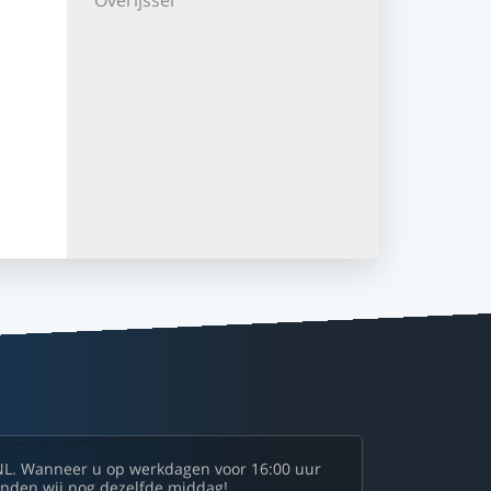
Overijssel
NL. Wanneer u op werkdagen voor 16:00 uur
zenden wij nog dezelfde middag!