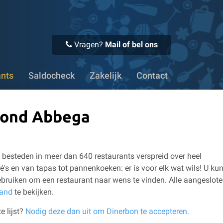
 Bedrijven kunnen eenvoudig op factuur bestellen
✔ Meer da
Vragen?
Mail of bel ons
ants
Saldocheck
Zakelijk
Contact
 rond Abbega
besteden in meer dan 640 restaurants verspreid over heel
é's en van tapas tot pannenkoeken: er is voor elk wat wils!
U kun
bruiken om een restaurant naar wens te vinden.
Alle aangeslot
land
te bekijken.
e lijst?
Nodig deze dan uit om Dinerbon te accepteren.