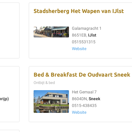
Stadsherberg Het Wapen van IJlst
Galamagracht 1
8651EB,
IJlst
0515531315
Website
Bed & Breakfast De Oudvaart Sneek
Ontbijt & bed
Het Gemaal 7
rijp)
8604DN,
Sneek
0515-438435
Website