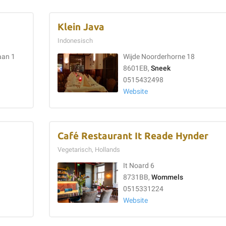
Klein Java
Indonesisch
aan 1
Wijde Noorderhorne 18
8601EB,
Sneek
0515432498
Website
Café Restaurant It Reade Hynder
Vegetarisch, Hollands
It Noard 6
8731BB,
Wommels
0515331224
Website