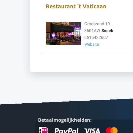
Restaurant `t Vaticaan
Grootzand 10
8601AW,
Sneek
0515432607
Website
Betaalmogelijkheiden: