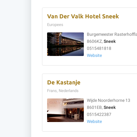
Van Der Valk Hotel Sneek
Europees
Burgemeester Rasterhoffl
8606KZ,
Sneek
0515481818
Website
De Kastanje
Frans, Nederlands
Wijde Noorderhorne 13
8601EB,
Sneek
0515422387
Website