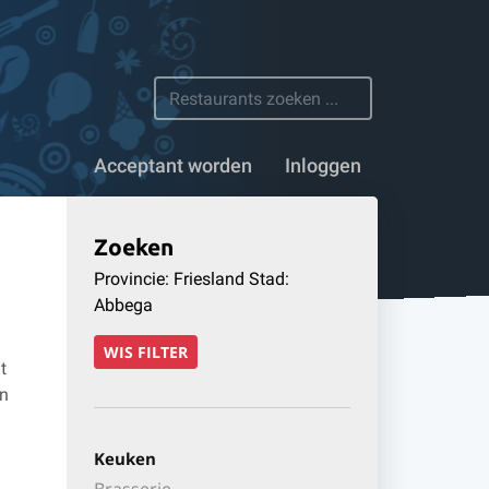
n 1100 restaurants
Acceptant worden
Inloggen
Zoeken
Provincie: Friesland Stad:
Abbega
WIS FILTER
t
en
Keuken