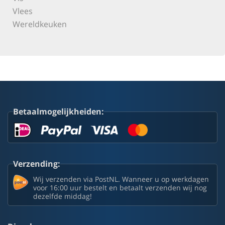
Vlees
Wereldkeuken
Betaalmogelijkheiden:
Verzending:
Wij verzenden via PostNL. Wanneer u op werkdagen
voor 16:00 uur bestelt en betaalt verzenden wij nog
dezelfde middag!