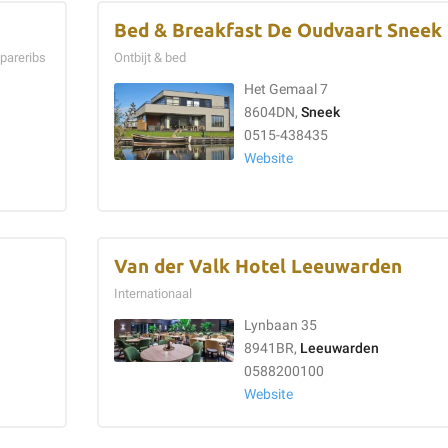
Bed & Breakfast De Oudvaart Sneek
Spareribs
Ontbijt & bed
Het Gemaal 7
8604DN,
Sneek
0515-438435
Website
Van der Valk Hotel Leeuwarden
Internationaal
Lynbaan 35
8941BR,
Leeuwarden
0588200100
Website