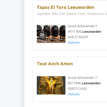
Tapas El Toro Leeuwarden
Argentijns, BBQ, Grill, Spaans, Tapas, Steakhouse, 
Groot Schavernek 3
8911 BW,
Leeuwarden
058-2152029
Website
Tout Anch Amon
Groot Schavenek 11
8911BW,
Leeuwarden
0582121692
Website