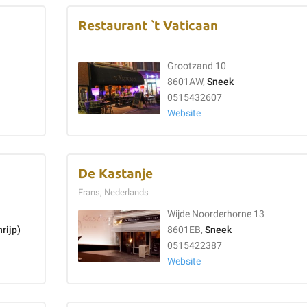
Restaurant `t Vaticaan
Grootzand 10
8601AW,
Sneek
0515432607
Website
De Kastanje
Frans, Nederlands
Wijde Noorderhorne 13
rijp)
8601EB,
Sneek
0515422387
Website