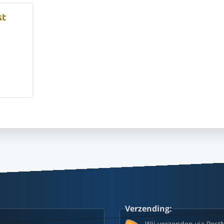
st
Verzending:
Wij verzenden via Post