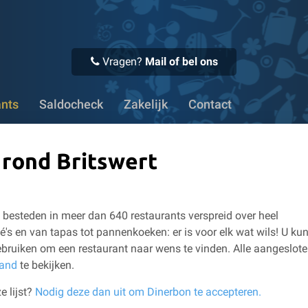
 Voor 16:00 uur besteld, vandaag verstuurd
✔ Meer dan 1100
Vragen?
Mail of bel ons
ants
Saldocheck
Zakelijk
Contact
 rond Britswert
besteden in meer dan 640 restaurants verspreid over heel
é's en van tapas tot pannenkoeken: er is voor elk wat wils!
U kun
bruiken om een restaurant naar wens te vinden.
Alle aangeslot
land
te bekijken.
e lijst?
Nodig deze dan uit om Dinerbon te accepteren.