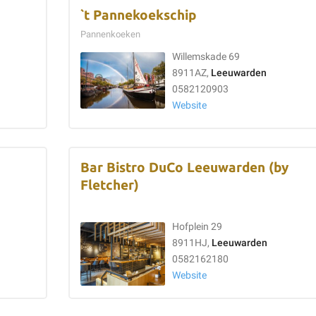
`t Pannekoekschip
Pannenkoeken
Willemskade 69
8911AZ,
Leeuwarden
0582120903
Website
Bar Bistro DuCo Leeuwarden (by
Fletcher)
Hofplein 29
8911HJ,
Leeuwarden
0582162180
Website