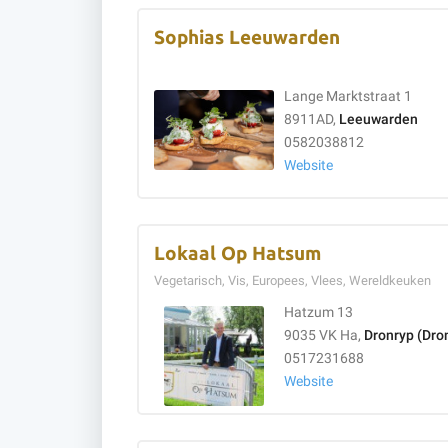
Sophias Leeuwarden
Lange Marktstraat 1
8911AD,
Leeuwarden
0582038812
Website
Lokaal Op Hatsum
Vegetarisch, Vis, Europees, Vlees, Wereldkeuken
Hatzum 13
9035 VK Ha,
Dronryp (Dron
0517231688
Website