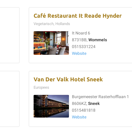
Café Restaurant It Reade Hynder
Vegetarisch, Hollands
It Noard 6
8731BB,
Wommels
0515331224
Website
Van Der Valk Hotel Sneek
Europees
Burgemeester Rasterhofflaan 1
8606KZ,
Sneek
0515481818
Website