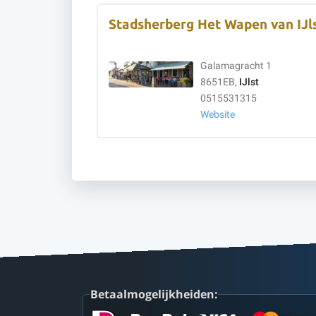
Stadsherberg Het Wapen van IJl
Galamagracht 1
8651EB,
IJlst
0515531315
Website
Betaalmogelijkheiden: