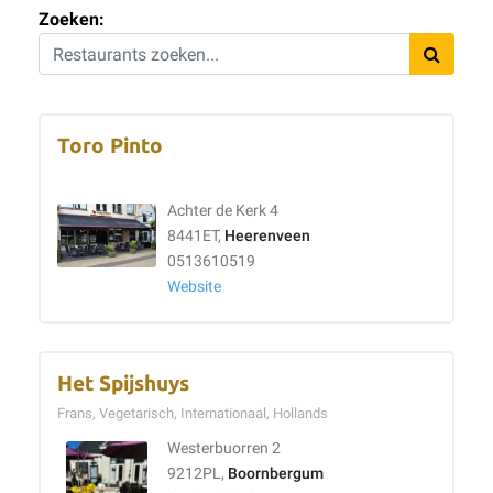
Zoeken:
Toro Pinto
Achter de Kerk 4
8441ET,
Heerenveen
0513610519
Website
Het Spijshuys
Frans, Vegetarisch, Internationaal, Hollands
Westerbuorren 2
9212PL,
Boornbergum