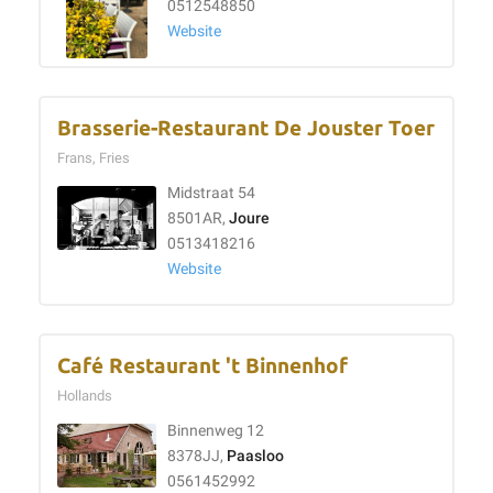
0512548850
Website
Brasserie-Restaurant De Jouster Toer
Frans, Fries
Midstraat 54
8501AR,
Joure
0513418216
Website
Café Restaurant 't Binnenhof
Hollands
Binnenweg 12
8378JJ,
Paasloo
0561452992