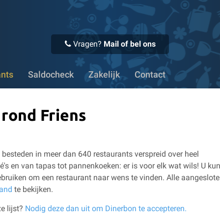
 Voor 16:00 uur besteld, vandaag verstuurd
✔ Meer dan 1100
Vragen?
Mail of bel ons
ants
Saldocheck
Zakelijk
Contact
 rond Friens
besteden in meer dan 640 restaurants verspreid over heel
é's en van tapas tot pannenkoeken: er is voor elk wat wils!
U kun
bruiken om een restaurant naar wens te vinden.
Alle aangeslot
land
te bekijken.
e lijst?
Nodig deze dan uit om Dinerbon te accepteren.