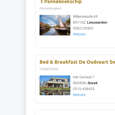
`t Pannekoekschip
Pannenkoeken
Willemskade 69
8911AZ,
Leeuwarden
0582120903
Website
Bed & Breakfast De Oudvaart S
Ontbijt & bed
Het Gemaal 7
8604DN,
Sneek
0515-438435
Website