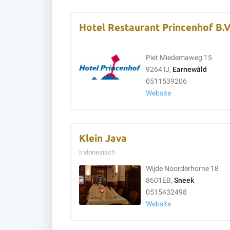
Hotel Restaurant Princenhof B.V
Piet Miedemaweg 15
9264TJ,
Earnewâld
0511539206
Website
Klein Java
Indonesisch
Wijde Noorderhorne 18
8601EB,
Sneek
0515432498
Website