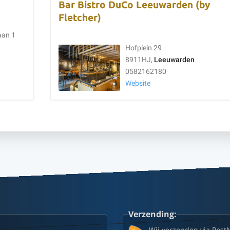
Bar Bistro DuCo Leeuwarden (by
Fletcher)
aan 1
Hofplein 29
8911HJ,
Leeuwarden
0582162180
Website
Verzending:
Wij verzenden via Post