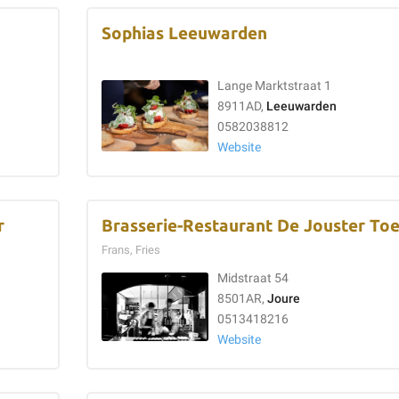
Sophias Leeuwarden
Lange Marktstraat 1
8911AD,
Leeuwarden
0582038812
Website
r
Brasserie-Restaurant De Jouster Toe
Frans, Fries
Midstraat 54
8501AR,
Joure
0513418216
Website