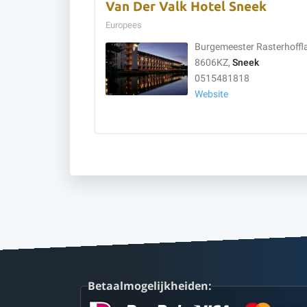
Van Der Valk Hotel Sneek
Europees
Burgemeester Rasterhoffl
8606KZ,
Sneek
0515481818
Website
Betaalmogelijkheiden: