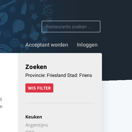
 restaurants
Acceptant worden
Inloggen
Zoeken
Provincie: Friesland Stad: Friens
WIS FILTER
t
en
Keuken
Argentijns