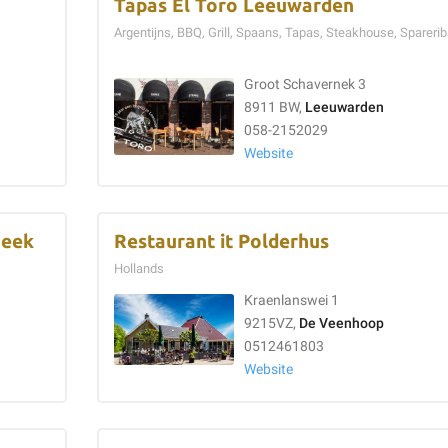
Tapas El Toro Leeuwarden
Argentijns, BBQ, Grill, Spaans, Tapas, Steakhouse, Sparerib
Groot Schavernek 3
8911 BW,
Leeuwarden
058-2152029
Website
neek
Restaurant it Polderhus
Hollands
Kraenlanswei 1
9215VZ,
De Veenhoop
0512461803
Website