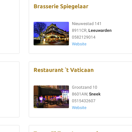
Brasserie Spiegelaar
Nieuwestad 141
8911CR,
Leeuwarden
0582129014
Website
Restaurant `t Vaticaan
Grootzand 10
8601AW,
Sneek
0515432607
Website