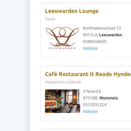
Leeuwarden Lounge
Tapas
Korfmakersstraat 13
8911LA,
Leeuwarden
0588434055
Website
Café Restaurant It Reade Hynde
Vegetarisch, Hollands
It Noard 6
8731BB,
Wommels
0515331224
Website