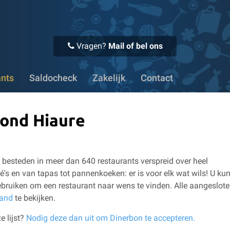
 Voor 16:00 uur besteld, vandaag verstuurd
✔ Meer dan 1100
Vragen?
Mail of bel ons
ants
Saldocheck
Zakelijk
Contact
rond Hiaure
besteden in meer dan 640 restaurants verspreid over heel
é's en van tapas tot pannenkoeken: er is voor elk wat wils!
U kun
bruiken om een restaurant naar wens te vinden.
Alle aangeslot
land
te bekijken.
e lijst?
Nodig deze dan uit om Dinerbon te accepteren.