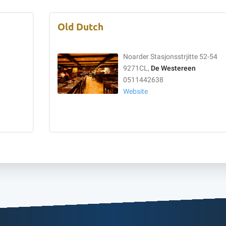
Old Dutch
Noarder Stasjonsstrjitte 52-54
9271CL,
De Westereen
0511442638
Website