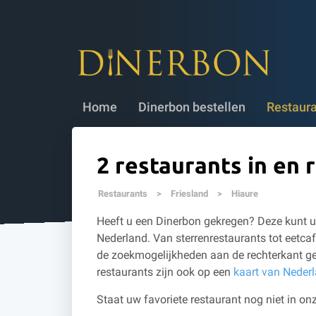
Dinerbon bestellen
✔ 5 jaar geldig
✔
Home
Dinerbon bestellen
Restaur
2 restaurants in en 
Restaurants
>
Friesland
>
Hiaure
Heeft u een Dinerbon gekregen? Deze kunt u 
Nederland. Van sterrenrestaurants tot eetcaf
de zoekmogelijkheden aan de rechterkant ge
restaurants zijn ook op een
kaart van Neder
Staat uw favoriete restaurant nog niet in onz