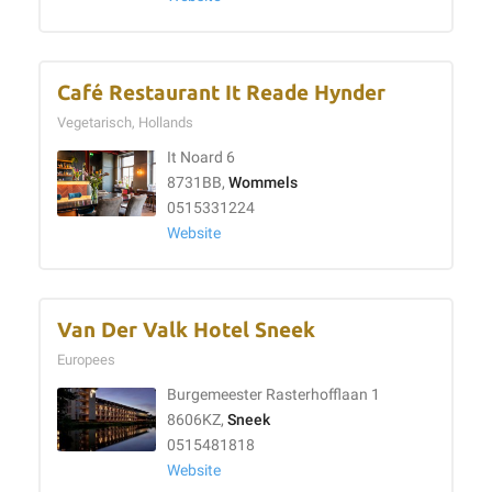
Café Restaurant It Reade Hynder
Vegetarisch, Hollands
It Noard 6
8731BB,
Wommels
0515331224
Website
Van Der Valk Hotel Sneek
Europees
Burgemeester Rasterhofflaan 1
8606KZ,
Sneek
0515481818
Website