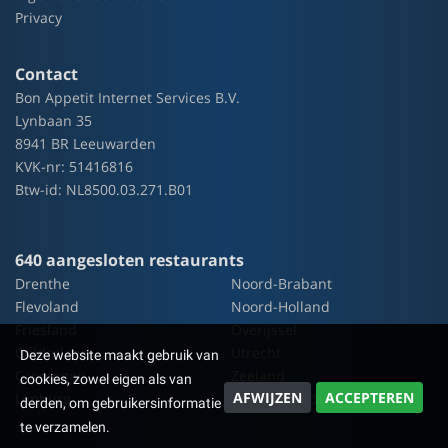
Privacy
Contact
Bon Appetit Internet Services B.V.
Lynbaan 35
8941 BR Leeuwarden
KVK-nr: 51416816
Btw-id: NL8500.03.271.B01
640 aangesloten restaurants
Drenthe
Noord-Brabant
Flevoland
Noord-Holland
Friesland
Overijssel
Gelderland
Utrecht
Deze website maakt gebruik van
Groningen
Zeeland
cookies, zowel eigen als van
AFWIJZEN
ACCEPTEREN
Limburg
Zuid-Holland
derden, om gebruikersinformatie
te verzamelen.