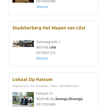
0515432498
Website
Stadsherberg Het Wapen van IJlst
Galamagracht 1
8651EB,
IJlst
0515531315
Website
Lokaal Op Hatsum
Vegetarisch, Vis, Europees, Vlees, Wereldkeuken
Hatzum 13
9035 VK Ha,
Dronryp (Dronrijp)
0517231688