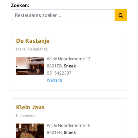
Zoeken:
De Kastanje
Frans, Nederlands
Wijde Noorderhorne 13
8601EB,
Sneek
0515422387
Website
Klein Java
Indonesisch
Wijde Noorderhorne 18
8601EB,
Sneek