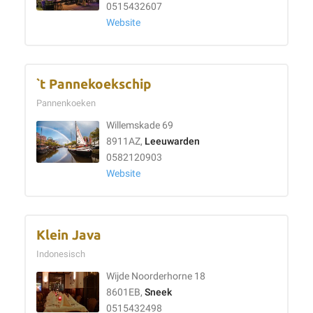
0515432607
Website
`t Pannekoekschip
Pannenkoeken
Willemskade 69
8911AZ,
Leeuwarden
0582120903
Website
Klein Java
Indonesisch
Wijde Noorderhorne 18
8601EB,
Sneek
0515432498