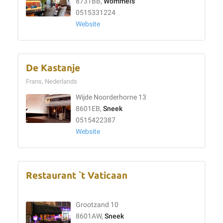
8731BB,
Wommels
0515331224
Website
De Kastanje
Frans, Nederlands
Wijde Noorderhorne 13
8601EB,
Sneek
0515422387
Website
Restaurant `t Vaticaan
Grootzand 10
8601AW,
Sneek