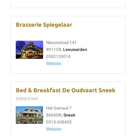
Brasserie Spiegelaar
Nieuwestad 141
8911CR,
Leeuwarden
0582129014
Website
Bed & Breakfast De Oudvaart Sneek
Ontbijt & bed
Het Gemaal 7
8604DN,
Sneek
0515-438435
Website