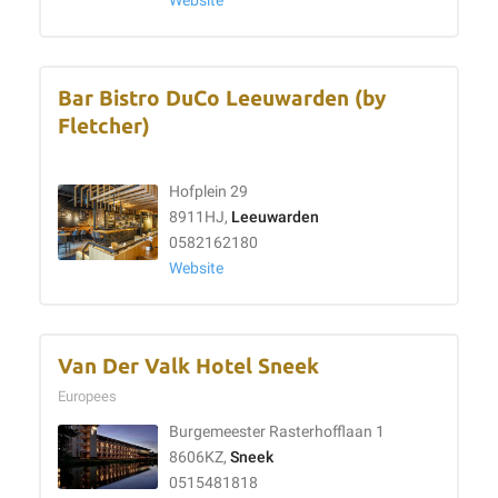
Website
Bar Bistro DuCo Leeuwarden (by
Fletcher)
Hofplein 29
8911HJ,
Leeuwarden
0582162180
Website
Van Der Valk Hotel Sneek
Europees
Burgemeester Rasterhofflaan 1
8606KZ,
Sneek
0515481818