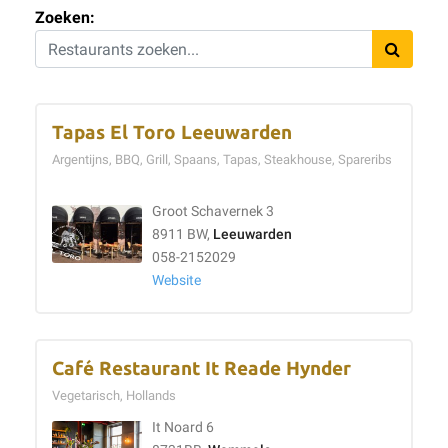
Zoeken:
Tapas El Toro Leeuwarden
Argentijns, BBQ, Grill, Spaans, Tapas, Steakhouse, Spareribs
Groot Schavernek 3
8911 BW,
Leeuwarden
058-2152029
Website
Café Restaurant It Reade Hynder
Vegetarisch, Hollands
It Noard 6