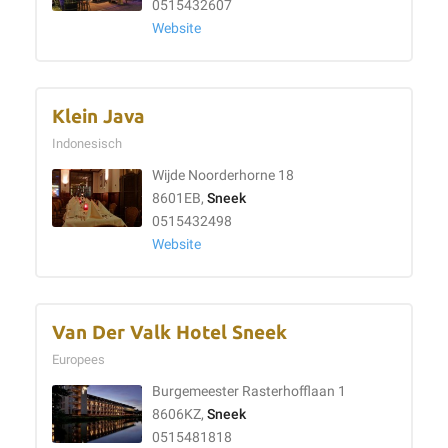
0515432607
Website
Klein Java
Indonesisch
Wijde Noorderhorne 18
8601EB,
Sneek
0515432498
Website
Van Der Valk Hotel Sneek
Europees
Burgemeester Rasterhofflaan 1
8606KZ,
Sneek
0515481818