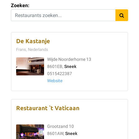
Zoeken:
De Kastanje
Frans, Nederlands
Wijde Noorderhorne 13
8601EB,
Sneek
0515422387
Website
Restaurant `t Vaticaan
Grootzand 10
8601AW,
Sneek