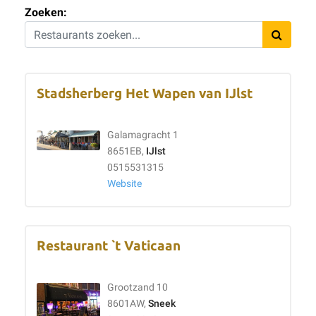
Zoeken:
Stadsherberg Het Wapen van IJlst
Galamagracht 1
8651EB,
IJlst
0515531315
Website
Restaurant `t Vaticaan
Grootzand 10
8601AW,
Sneek