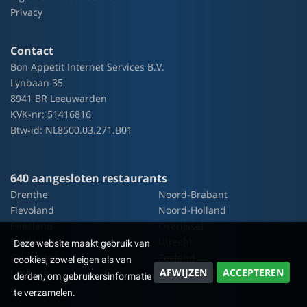
Privacy
Contact
Bon Appetit Internet Services B.V.
Lynbaan 35
8941 BR Leeuwarden
KVK-nr: 51416816
Btw-id: NL8500.03.271.B01
640 aangesloten restaurants
Drenthe
Noord-Brabant
Flevoland
Noord-Holland
Friesland
Overijssel
Gelderland
Utrecht
Deze website maakt gebruik van
Groningen
Zeeland
cookies, zowel eigen als van
AFWIJZEN
ACCEPTEREN
Limburg
Zuid-Holland
derden, om gebruikersinformatie
te verzamelen.