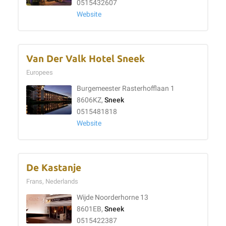
0515432607
Website
Van Der Valk Hotel Sneek
Europees
Burgemeester Rasterhofflaan 1
8606KZ,
Sneek
0515481818
Website
De Kastanje
Frans, Nederlands
Wijde Noorderhorne 13
8601EB,
Sneek
0515422387