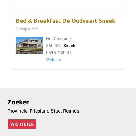
Bed & Breakfast De Oudvaart Sneek
Ontbijt & bed
Het Gemaal 7
8604DN,
Sneek
0515-438435
Website
Zoeken
Provincie: Friesland Stad: Reahûs
WIS FILTER