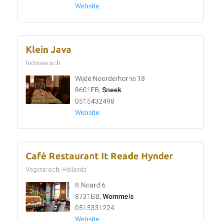
Website
Klein Java
Indonesisch
Wijde Noorderhorne 18
8601EB,
Sneek
0515432498
Website
Café Restaurant It Reade Hynder
Vegetarisch, Hollands
It Noard 6
8731BB,
Wommels
0515331224
Website