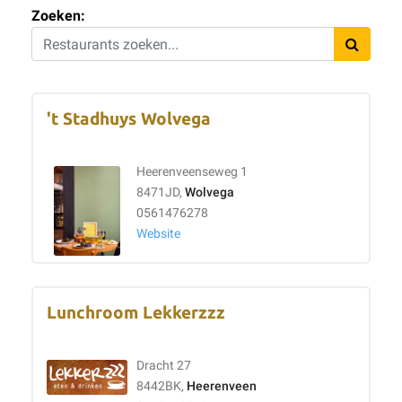
Zoeken:
't Stadhuys Wolvega
Heerenveenseweg 1
8471JD,
Wolvega
0561476278
Website
Lunchroom Lekkerzzz
Dracht 27
8442BK,
Heerenveen