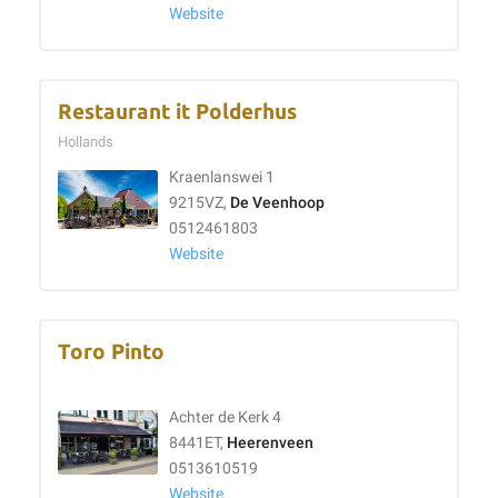
Website
Restaurant it Polderhus
Hollands
Kraenlanswei 1
9215VZ,
De Veenhoop
0512461803
Website
Toro Pinto
Achter de Kerk 4
8441ET,
Heerenveen
0513610519
Website