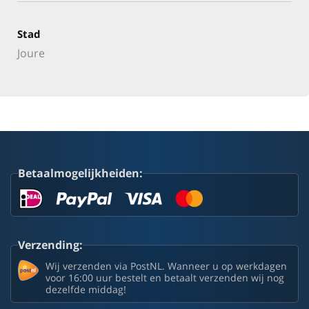
Stad
Joure
Betaalmogelijkheiden:
Verzending:
Wij verzenden via PostNL. Wanneer u op werkdagen
voor 16:00 uur bestelt en betaalt verzenden wij nog
dezelfde middag!