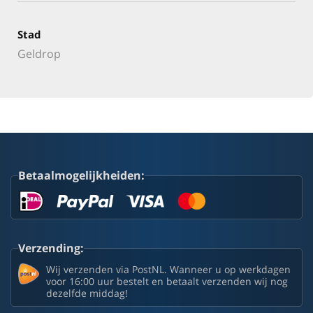
Stad
Geldrop
Betaalmogelijkheiden:
Verzending:
Wij verzenden via PostNL. Wanneer u op werkdagen
voor 16:00 uur bestelt en betaalt verzenden wij nog
dezelfde middag!