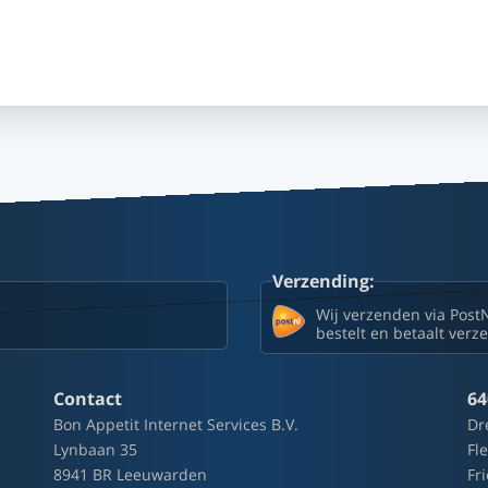
Verzending:
Wij verzenden via Post
bestelt en betaalt ver
Contact
64
Bon Appetit Internet Services B.V.
Dr
Lynbaan 35
Fl
8941 BR Leeuwarden
Fr