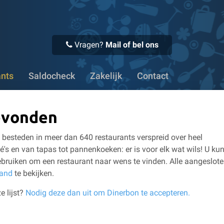
 Voor 16:00 uur besteld, vandaag verstuurd
✔ Meer dan 1100
Vragen?
Mail of bel ons
ants
Saldocheck
Zakelijk
Contact
evonden
besteden in meer dan 640 restaurants verspreid over heel
é's en van tapas tot pannenkoeken: er is voor elk wat wils!
U kun
bruiken om een restaurant naar wens te vinden.
Alle aangeslot
land
te bekijken.
e lijst?
Nodig deze dan uit om Dinerbon te accepteren.