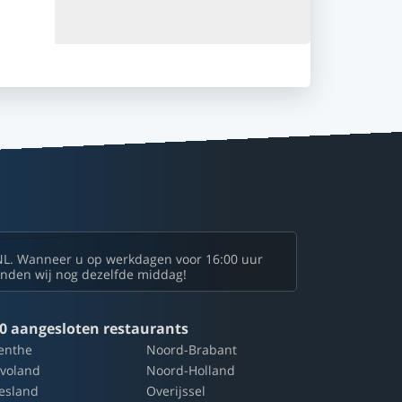
NL. Wanneer u op werkdagen voor 16:00 uur
zenden wij nog dezelfde middag!
0 aangesloten restaurants
enthe
Noord-Brabant
evoland
Noord-Holland
iesland
Overijssel