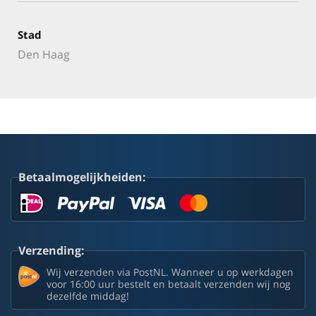
Stad
Den Haag
Betaalmogelijkheiden:
Verzending:
Wij verzenden via PostNL. Wanneer u op werkdagen
voor 16:00 uur bestelt en betaalt verzenden wij nog
dezelfde middag!