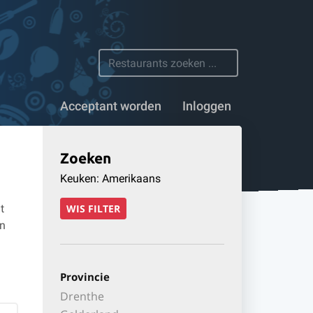
 restaurants
Acceptant worden
Inloggen
Zoeken
Keuken: Amerikaans
t
WIS FILTER
en
Provincie
Drenthe