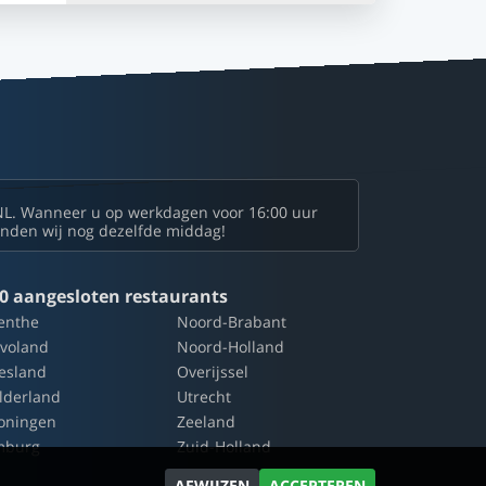
NL. Wanneer u op werkdagen voor 16:00 uur
zenden wij nog dezelfde middag!
0 aangesloten restaurants
enthe
Noord-Brabant
evoland
Noord-Holland
iesland
Overijssel
lderland
Utrecht
oningen
Zeeland
mburg
Zuid-Holland
AFWIJZEN
ACCEPTEREN