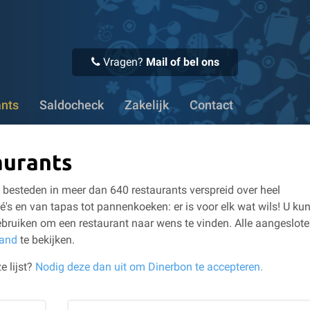
 Voor 16:00 uur besteld, vandaag verstuurd
✔ Meer dan 1100
Vragen?
Mail of bel ons
ants
Saldocheck
Zakelijk
Contact
aurants
besteden in meer dan 640 restaurants verspreid over heel
é's en van tapas tot pannenkoeken: er is voor elk wat wils!
U kun
bruiken om een restaurant naar wens te vinden.
Alle aangeslot
land
te bekijken.
e lijst?
Nodig deze dan uit om Dinerbon te accepteren.