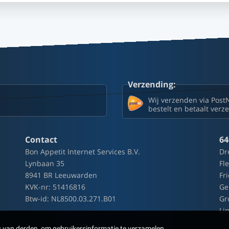
Verzending:
Wij verzenden via Post
bestelt en betaalt ver
Contact
64
Bon Appetit Internet Services B.V.
Dr
Lynbaan 35
Fl
8941 BR Leeuwarden
Fr
KVK-nr: 51416816
Ge
Btw-id: NL8500.03.271.B01
Gr
Li
s van derden, om gebruikersinformatie te verzamelen.