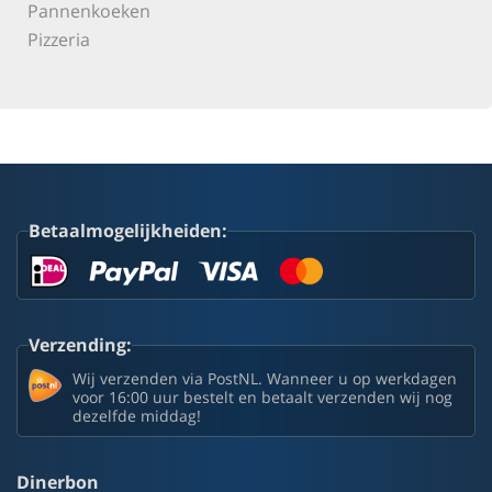
Pannenkoeken
Pizzeria
Betaalmogelijkheiden:
Verzending:
Wij verzenden via PostNL. Wanneer u op werkdagen
voor 16:00 uur bestelt en betaalt verzenden wij nog
dezelfde middag!
Dinerbon