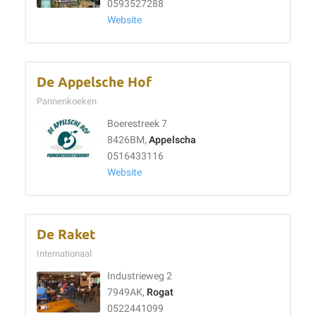
0593527288
Website
De Appelsche Hof
Pannenkoeken
Boerestreek 7
8426BM,
Appelscha
0516433116
Website
De Raket
Internationaal
Industrieweg 2
7949AK,
Rogat
0522441099