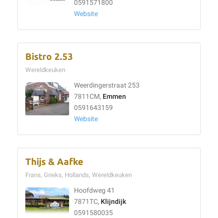
0591571800
Website
Bistro 2.53
Wereldkeuken
Weerdingerstraat 253
7811CM,
Emmen
0591643159
Website
Thijs & Aafke
Frans, Grieks, Hollands, Wereldkeuken
Hoofdweg 41
7871TC,
Klijndijk
0591580035