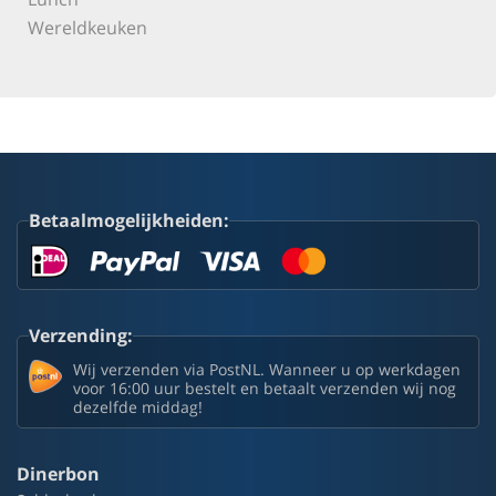
Wereldkeuken
Betaalmogelijkheiden:
Verzending:
Wij verzenden via PostNL. Wanneer u op werkdagen
voor 16:00 uur bestelt en betaalt verzenden wij nog
dezelfde middag!
Dinerbon