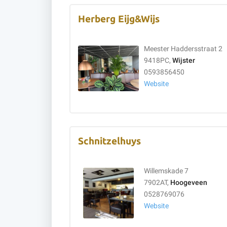
Herberg Eijg&Wijs
Meester Haddersstraat 2
9418PC,
Wijster
0593856450
Website
Schnitzelhuys
Willemskade 7
7902AT,
Hoogeveen
0528769076
Website