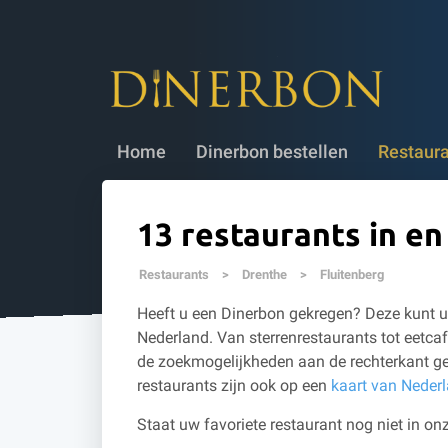
Dinerbon bestellen
✔ 5 jaar geldig
✔
Home
Dinerbon bestellen
Restaur
13 restaurants in en
Restaurants
>
Drenthe
>
Fluitenberg
Heeft u een Dinerbon gekregen? Deze kunt u 
Nederland. Van sterrenrestaurants tot eetcaf
de zoekmogelijkheden aan de rechterkant ge
restaurants zijn ook op een
kaart van Neder
Staat uw favoriete restaurant nog niet in onz