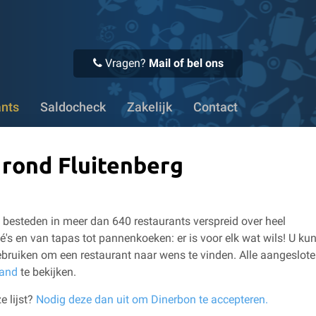
 Bedrijven kunnen eenvoudig op factuur bestellen
✔ Meer da
Vragen?
Mail of bel ons
ants
Saldocheck
Zakelijk
Contact
 rond Fluitenberg
besteden in meer dan 640 restaurants verspreid over heel
é's en van tapas tot pannenkoeken: er is voor elk wat wils!
U kun
bruiken om een restaurant naar wens te vinden.
Alle aangeslot
land
te bekijken.
e lijst?
Nodig deze dan uit om Dinerbon te accepteren.