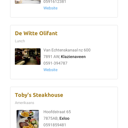
0591612381
Website
De Witte Olifant
Lunch
Van Echtenskanaal nz 600
7891 AW,
Klazienaveen
0591-394787
Website
Toby's Steakhouse
Amerikaans
Hoofdstraat 65
7875AB,
Exloo
0591859481