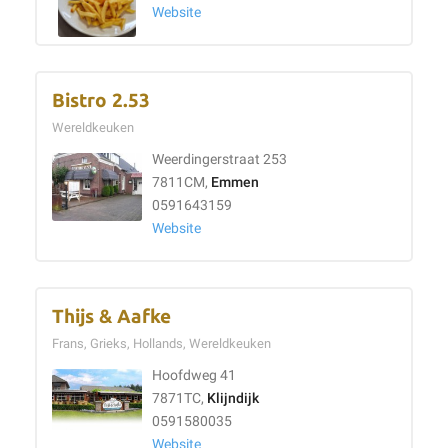
Website
Bistro 2.53
Wereldkeuken
Weerdingerstraat 253
7811CM,
Emmen
0591643159
Website
Thijs & Aafke
Frans, Grieks, Hollands, Wereldkeuken
Hoofdweg 41
7871TC,
Klijndijk
0591580035
Website