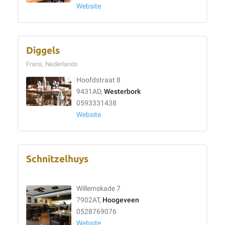
Website
Diggels
Frans, Nederlands
Hoofdstraat 8
9431AD,
Westerbork
0593331438
Website
Schnitzelhuys
Willemskade 7
7902AT,
Hoogeveen
0528769076
Website