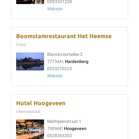
0593331238
Website
Boomstamrestaurant Het Heemse
Frans
Blanckvoortallee 2
7773AH,
Hardenberg
0523270223
Website
Hotel Hoogeveen
Internationaal
Mathijsenstraat 1
7909AP,
Hoogeveen
0528263303