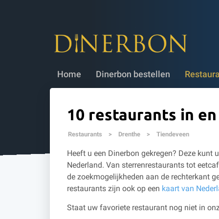
Dinerbon bestellen
✔ 5 jaar geldig
✔
Home
Dinerbon bestellen
Restaur
10 restaurants in e
Restaurants
>
Drenthe
>
Tiendeveen
Heeft u een Dinerbon gekregen? Deze kunt u 
Nederland. Van sterrenrestaurants tot eetcaf
de zoekmogelijkheden aan de rechterkant ge
restaurants zijn ook op een
kaart van Neder
Staat uw favoriete restaurant nog niet in onz