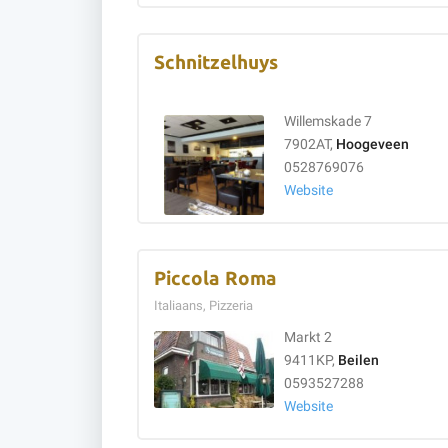
Schnitzelhuys
Willemskade 7
7902AT,
Hoogeveen
0528769076
Website
Piccola Roma
Italiaans, Pizzeria
Markt 2
9411KP,
Beilen
0593527288
Website