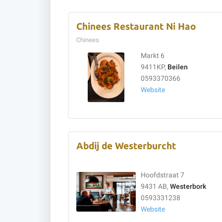
Chinees Restaurant Ni Hao
Chinees
Markt 6
9411KP,
Beilen
0593370366
Website
Abdij de Westerburcht
Hoofdstraat 7
9431 AB,
Westerbork
0593331238
Website