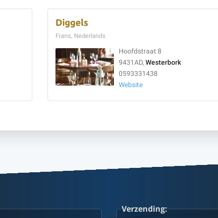
Diggels
Frans, Nederlands
Hoofdstraat 8
9431AD,
Westerbork
0593331438
Website
Verzending: