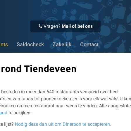
 Voor 16:00 uur besteld, vandaag verstuurd
✔ Meer dan 1100
Vragen?
Mail of bel ons
ants
Saldocheck
Zakelijk
Contact
n rond Tiendeveen
besteden in meer dan 640 restaurants verspreid over heel
é's en van tapas tot pannenkoeken: er is voor elk wat wils!
U kun
bruiken om een restaurant naar wens te vinden.
Alle aangeslot
land
te bekijken.
e lijst?
Nodig deze dan uit om Dinerbon te accepteren.