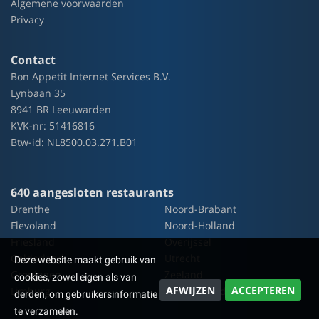
Algemene voorwaarden
Privacy
Contact
Bon Appetit Internet Services B.V.
Lynbaan 35
8941 BR Leeuwarden
KVK-nr: 51416816
Btw-id: NL8500.03.271.B01
640 aangesloten restaurants
Drenthe
Noord-Brabant
Flevoland
Noord-Holland
Friesland
Overijssel
Gelderland
Utrecht
Deze website maakt gebruik van
Groningen
Zeeland
cookies, zowel eigen als van
AFWIJZEN
ACCEPTEREN
Limburg
Zuid-Holland
derden, om gebruikersinformatie
te verzamelen.