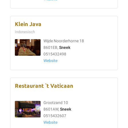
Klein Java
Indonesisch
Wijde Noorderhorne 18
8601EB,
Sneek
0515432498
Website
Restaurant `t Vaticaan
Grootzand 10
8601AW,
Sneek
0515432607
Website