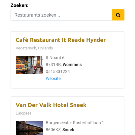
Zoeken:
Café Restaurant It Reade Hynder
Vegetarisch, Hollands
It Noard 6
8731BB,
Wommels
0515331224
Website
Van Der Valk Hotel Sneek
Europees
Burgemeester Rasterhofflaan 1
8606KZ,
Sneek