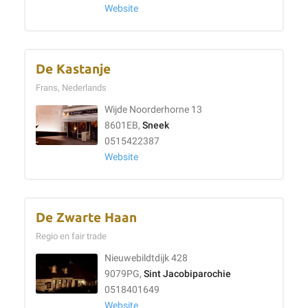
Website
De Kastanje
Frans, Nederlands
Wijde Noorderhorne 13
8601EB,
Sneek
0515422387
Website
De Zwarte Haan
Regio en fair trade
Nieuwebildtdijk 428
9079PG,
Sint Jacobiparochie
0518401649
Website