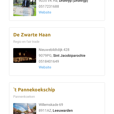
9035 VK Ha,
Dronryp (Dronrijp)
0517231688
Website
De Zwarte Haan
Regio en fair trade
Nieuwebildtdijk 428
9079PG,
Sint Jacobiparochie
0518401649
Website
`t Pannekoekschip
Pannenkoeken
Willemskade 69
8911AZ,
Leeuwarden