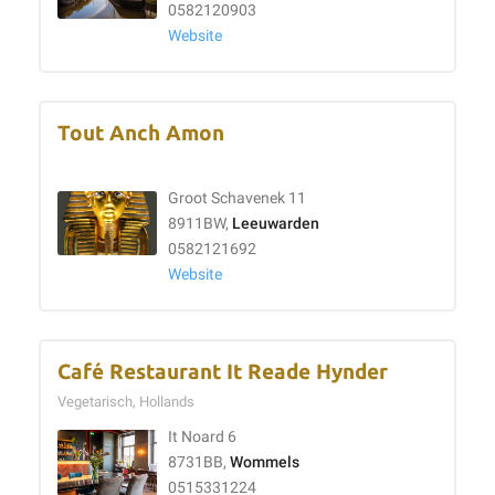
0582120903
Website
Tout Anch Amon
Groot Schavenek 11
8911BW,
Leeuwarden
0582121692
Website
Café Restaurant It Reade Hynder
Vegetarisch, Hollands
It Noard 6
8731BB,
Wommels
0515331224