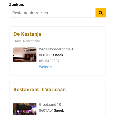
Zoeken:
De Kastanje
Frans, Nederlands
Wijde Noorderhorne 13
8601EB,
Sneek
0515422387
Website
Restaurant `t Vaticaan
Grootzand 10
8601AW,
Sneek