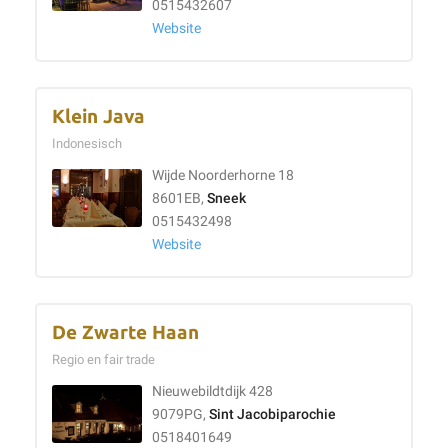
0515432607
Website
Klein Java
Indonesisch
Wijde Noorderhorne 18
8601EB,
Sneek
0515432498
Website
De Zwarte Haan
Regio en fair trade
Nieuwebildtdijk 428
9079PG,
Sint Jacobiparochie
0518401649