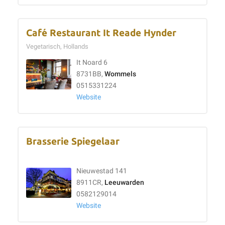
Café Restaurant It Reade Hynder
Vegetarisch, Hollands
It Noard 6
8731BB,
Wommels
0515331224
Website
Brasserie Spiegelaar
Nieuwestad 141
8911CR,
Leeuwarden
0582129014
Website