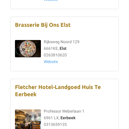
Brasserie Bij Ons Elst
Rijksweg Noord 129
6661KE,
Elst
0263810620
Website
Fletcher Hotel-Landgoed Huis Te
Eerbeek
Professor Weberlaan 1
6961 LX,
Eerbeek
0313659135