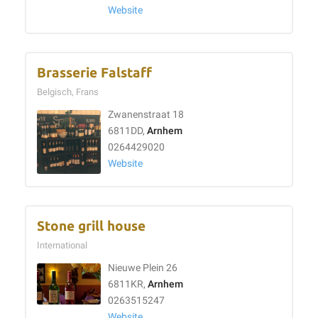
Website
Brasserie Falstaff
Belgisch, Frans
Zwanenstraat 18
6811DD,
Arnhem
0264429020
Website
Stone grill house
International
Nieuwe Plein 26
6811KR,
Arnhem
0263515247
Website