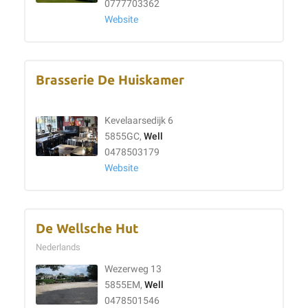
0777703362
Website
Brasserie De Huiskamer
Kevelaarsedijk 6
5855GC,
Well
0478503179
Website
De Wellsche Hut
Nederlands
Wezerweg 13
5855EM,
Well
0478501546