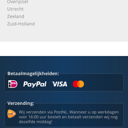
Overijssel
Utrecht
Zeeland
Zuid-Holland
Betaalmogelijkheiden:
Verzending:
Wij verzenden via PostNL. Wanneer u op werkdagen
voor 16:00 uur bestelt en betaalt verzenden wij nog
dezelfde middag!