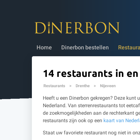
Dinerbon bestellen
✔ 5 jaar geldig
✔
Home
Dinerbon bestellen
Restaur
14 restaurants in e
Restaurants
>
Drenthe
>
Nijeveen
Heeft u een Dinerbon gekregen? Deze kunt u 
Nederland. Van sterrenrestaurants tot eetcaf
de zoekmogelijkheden aan de rechterkant ge
restaurants zijn ook op een
kaart van Neder
Staat uw favoriete restaurant nog niet in onz