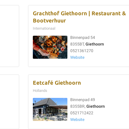
Grachthof Giethoorn | Restaurant &
Bootverhuur
Internationaal
Binnenpad 54
8355BT,
Giethoorn
0521361270
Website
Eetcafé Giethoorn
Hollands
Binnenpad 49
8355BR,
Giethoorn
0521712422
Website