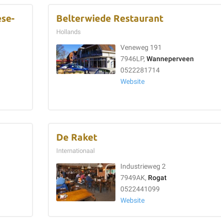
ese-
Belterwiede Restaurant
Hollands
Veneweg 191
7946LP,
Wanneperveen
0522281714
Website
De Raket
Internationaal
Industrieweg 2
7949AK,
Rogat
0522441099
Website