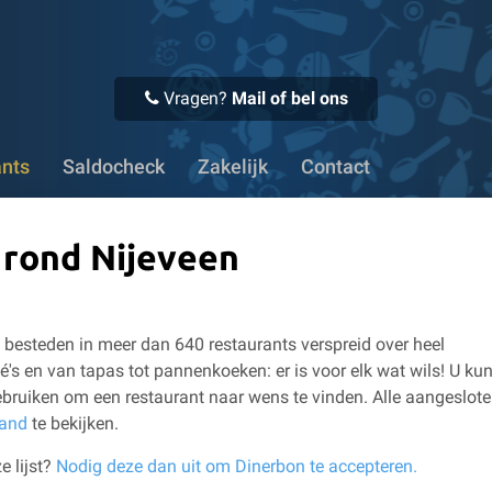
 Voor 16:00 uur besteld, vandaag verstuurd
✔ Meer dan 1100
Vragen?
Mail of bel ons
ants
Saldocheck
Zakelijk
Contact
n rond Nijeveen
besteden in meer dan 640 restaurants verspreid over heel
é's en van tapas tot pannenkoeken: er is voor elk wat wils!
U kun
bruiken om een restaurant naar wens te vinden.
Alle aangeslot
land
te bekijken.
e lijst?
Nodig deze dan uit om Dinerbon te accepteren.