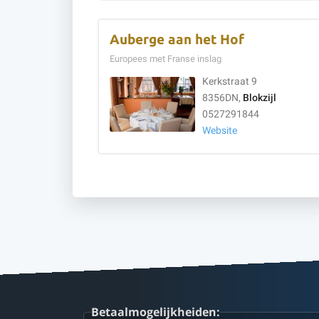
Auberge aan het Hof
Europees met Franse inslag
Kerkstraat 9
8356DN,
Blokzijl
0527291844
Website
Betaalmogelijkheiden: