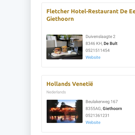
Fletcher Hotel-Restaurant De E
Giethoorn
Duivenslaagte 2
8346 KH,
De Bult
0521511454
Website
Hollands Venetië
Nederlands
Beulakerweg 167
8355AG,
Giethoorn
0521361231
Website