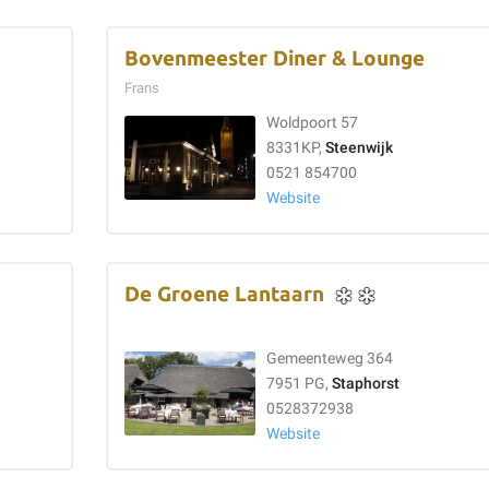
Bovenmeester Diner & Lounge
Frans
Woldpoort 57
8331KP,
Steenwijk
0521 854700
Website
De Groene Lantaarn
Gemeenteweg 364
7951 PG,
Staphorst
0528372938
Website