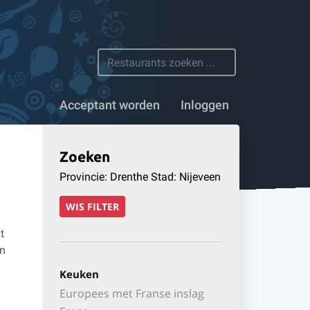
 restaurants
Acceptant worden
Inloggen
Zoeken
Provincie: Drenthe Stad: Nijeveen
WIS FILTER
t
en
Keuken
Europees met Franse inslag