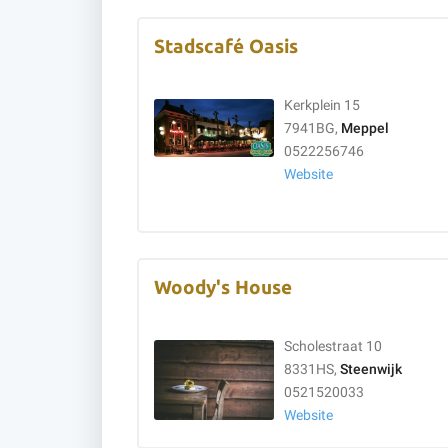
Stadscafé Oasis
Kerkplein 15
7941BG,
Meppel
0522256746
Website
Woody's House
Scholestraat 10
8331HS,
Steenwijk
0521520033
Website