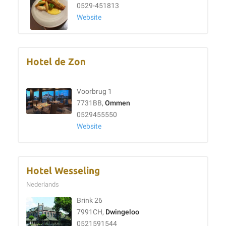
0529-451813
Website
Hotel de Zon
Voorbrug 1
7731BB,
Ommen
0529455550
Website
Hotel Wesseling
Nederlands
Brink 26
7991CH,
Dwingeloo
0521591544