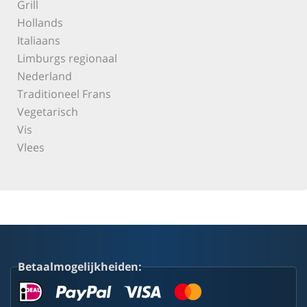
Grill
Hollands
Italiaans
Limburgs regionaal
Nederland
Traditioneel Frans
Vegetarisch
Vis
Vlees
Betaalmogelijkheiden: