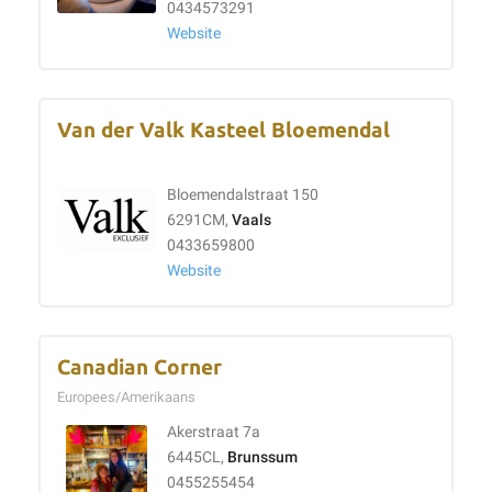
0434573291
Website
Van der Valk Kasteel Bloemendal
Bloemendalstraat 150
6291CM,
Vaals
0433659800
Website
Canadian Corner
Europees/Amerikaans
Akerstraat 7a
6445CL,
Brunssum
0455255454