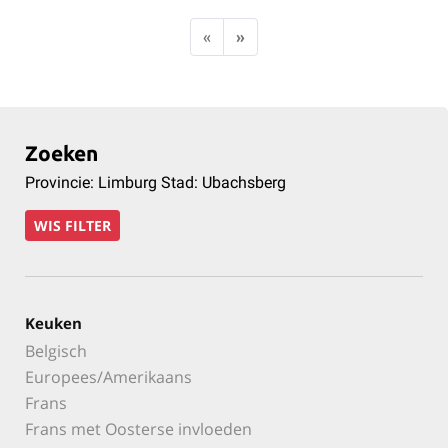
«
»
Zoeken
Provincie: Limburg Stad: Ubachsberg
WIS FILTER
Keuken
Belgisch
Europees/Amerikaans
Frans
Frans met Oosterse invloeden