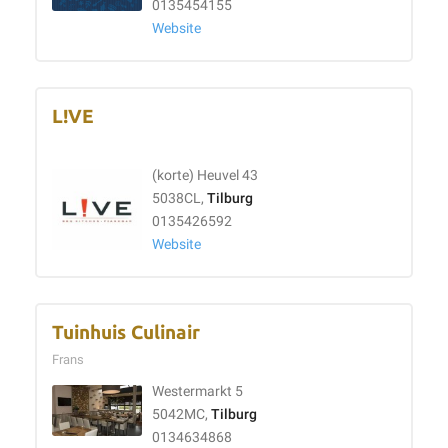
0135454155
Website
L!VE
(korte) Heuvel 43
5038CL,
Tilburg
0135426592
Website
Tuinhuis Culinair
Frans
Westermarkt 5
5042MC,
Tilburg
0134634868