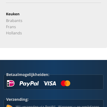
Keuken
Brabants
Frans
Hollands
Betaalmogelijkheiden:
Verzending:
Wij verzenden via PostNL. Wanneer u op werkdagen