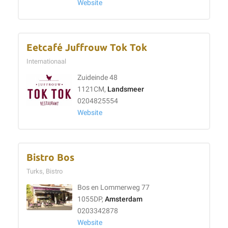
Website
Eetcafé Juffrouw Tok Tok
Internationaal
Zuideinde 48
1121CM,
Landsmeer
0204825554
Website
Bistro Bos
Turks, Bistro
Bos en Lommerweg 77
1055DP,
Amsterdam
0203342878
Website