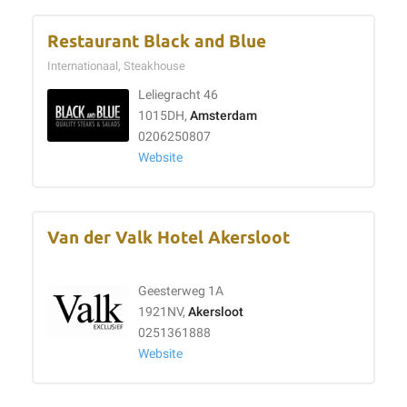
Restaurant Black and Blue
Internationaal, Steakhouse
Leliegracht 46
1015DH,
Amsterdam
0206250807
Website
Van der Valk Hotel Akersloot
Geesterweg 1A
1921NV,
Akersloot
0251361888
Website