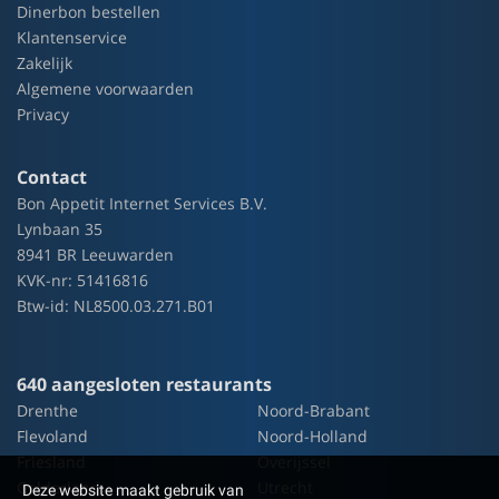
Dinerbon bestellen
Klantenservice
Zakelijk
Algemene voorwaarden
Privacy
Contact
Bon Appetit Internet Services B.V.
Lynbaan 35
8941 BR Leeuwarden
KVK-nr: 51416816
Btw-id: NL8500.03.271.B01
640 aangesloten restaurants
Drenthe
Noord-Brabant
Flevoland
Noord-Holland
Friesland
Overijssel
Gelderland
Utrecht
Deze website maakt gebruik van