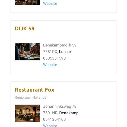
Website
DIJK 59
Denekamperdijk 59
7581PX,
Losser
0535381598
Website
Restaurant Fox
Regionaal, Hollands
Johanninksweg 78
7591NR,
Denekamp
0541354100
Website