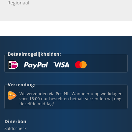
Regionaal
Betaalmogelijkheiden:
Verzending:
Wij verzenden via PostNL. Wanneer u op werkdagen
voor 16:00 uur bestelt en betaalt verzenden wij nog
dezelfde middag!
Dinerbon
Saldocheck