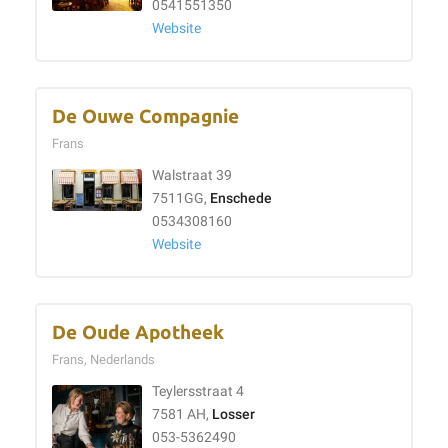
0541551350
Website
De Ouwe Compagnie
Frans
Walstraat 39
7511GG,
Enschede
0534308160
Website
De Oude Apotheek
Frans, Nederlands
Teylersstraat 4
7581 AH,
Losser
053-5362490