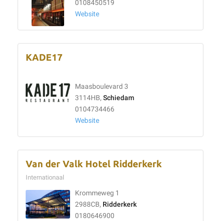
0108450519
Website
KADE17
Maasboulevard 3
3114HB,
Schiedam
0104734466
Website
Van der Valk Hotel Ridderkerk
Internationaal
Krommeweg 1
2988CB,
Ridderkerk
0180646900