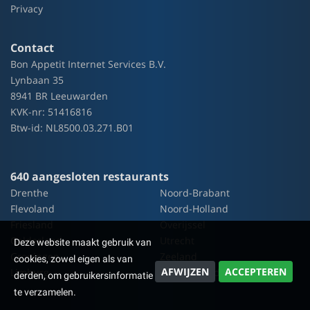
Privacy
Contact
Bon Appetit Internet Services B.V.
Lynbaan 35
8941 BR Leeuwarden
KVK-nr: 51416816
Btw-id: NL8500.03.271.B01
640 aangesloten restaurants
Drenthe
Noord-Brabant
Flevoland
Noord-Holland
Friesland
Overijssel
Gelderland
Utrecht
Deze website maakt gebruik van
Groningen
Zeeland
cookies, zowel eigen als van
AFWIJZEN
ACCEPTEREN
Limburg
Zuid-Holland
derden, om gebruikersinformatie
te verzamelen.