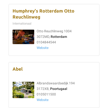
Humphrey's Rotterdam Otto
Reuchlinweg
Internationaal
Otto Reuchlinweg 1004
3072MD,
Rotterdam
0104844544
Website
Abel
Albrandswaardsedijk 194
3172XB,
Poortugaal
0105011500
Website