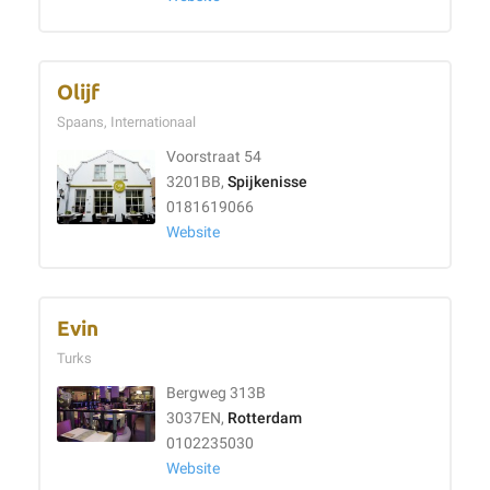
Olijf
Spaans, Internationaal
Voorstraat 54
3201BB,
Spijkenisse
0181619066
Website
Evin
Turks
Bergweg 313B
3037EN,
Rotterdam
0102235030
Website