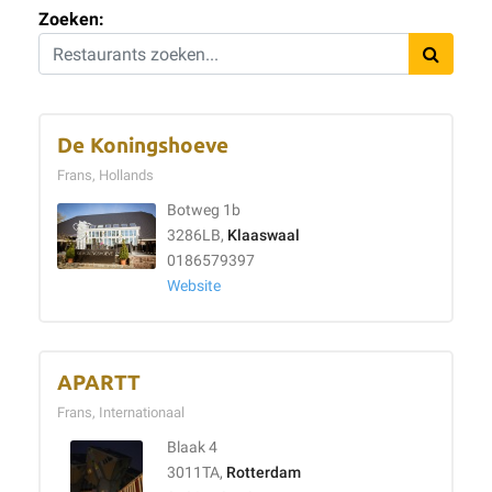
Zoeken:
De Koningshoeve
Frans, Hollands
Botweg 1b
3286LB,
Klaaswaal
0186579397
Website
APARTT
Frans, Internationaal
Blaak 4
3011TA,
Rotterdam