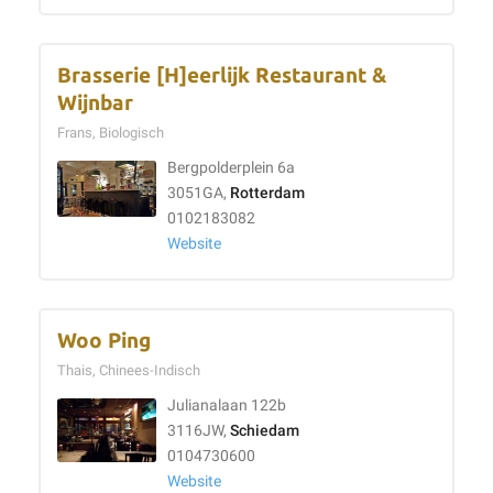
Brasserie [H]eerlijk Restaurant &
Wijnbar
Frans, Biologisch
Bergpolderplein 6a
3051GA,
Rotterdam
0102183082
Website
Woo Ping
Thais, Chinees-Indisch
Julianalaan 122b
3116JW,
Schiedam
0104730600
Website