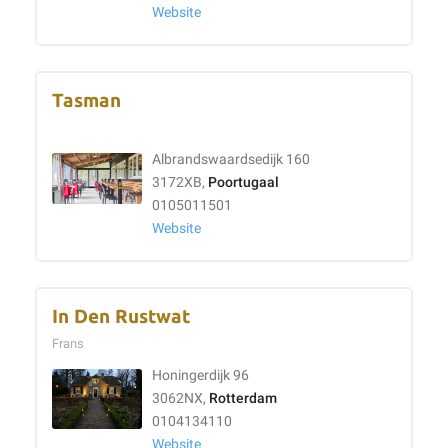
Website
Tasman
Albrandswaardsedijk 160
3172XB,
Poortugaal
0105011501
Website
In Den Rustwat
Frans
Honingerdijk 96
3062NX,
Rotterdam
0104134110
Website