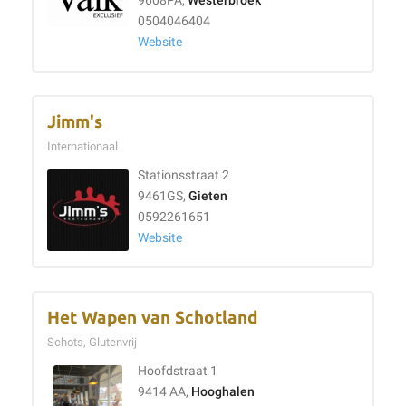
9608PA,
Westerbroek
0504046404
Website
Jimm's
Internationaal
Stationsstraat 2
9461GS,
Gieten
0592261651
Website
Het Wapen van Schotland
Schots, Glutenvrij
Hoofdstraat 1
9414 AA,
Hooghalen