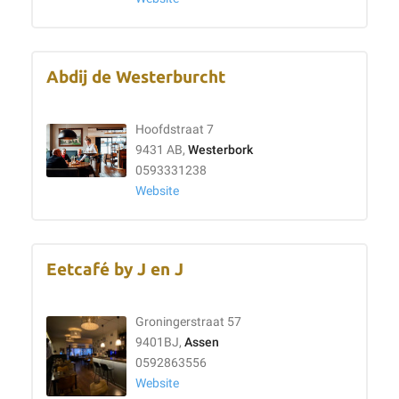
Abdij de Westerburcht
Hoofdstraat 7
9431 AB,
Westerbork
0593331238
Website
Eetcafé by J en J
Groningerstraat 57
9401BJ,
Assen
0592863556
Website