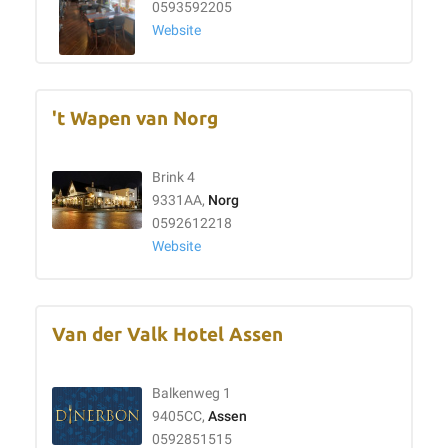
0593592205
Website
't Wapen van Norg
Brink 4
9331AA,
Norg
0592612218
Website
Van der Valk Hotel Assen
Balkenweg 1
9405CC,
Assen
0592851515