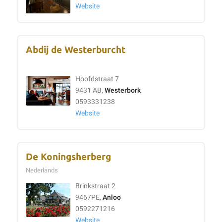
Website
Abdij de Westerburcht
Hoofdstraat 7
9431 AB,
Westerbork
0593331238
Website
De Koningsherberg
Nederlands
Brinkstraat 2
9467PE,
Anloo
0592271216
Website