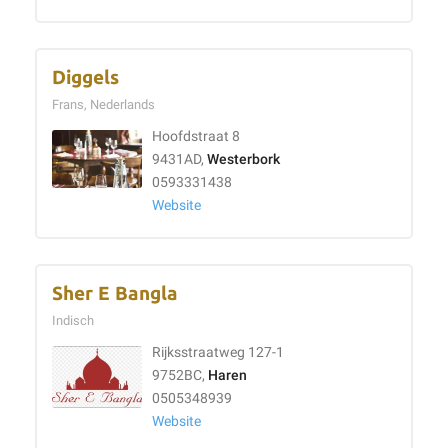
Diggels
Frans, Nederlands
Hoofdstraat 8
9431AD,
Westerbork
0593331438
Website
Sher E Bangla
Indisch
Rijksstraatweg 127-1
9752BC,
Haren
0505348939
Website