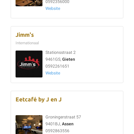
0592356000
Website
Jimm's
Internationaal
Stationsstraat 2
9461GS,
Gieten
0592261651
Website
Eetcafé by J en J
Groningerstraat 57
9401BJ,
Assen
0592863556