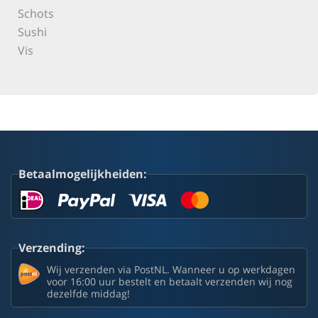
Schots
Sushi
Vis
Betaalmogelijkheiden:
Verzending:
Wij verzenden via PostNL. Wanneer u op werkdagen
voor 16:00 uur bestelt en betaalt verzenden wij nog
dezelfde middag!